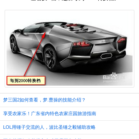
梦三国2如何查看，梦.曹操的技能介绍？
享受农家乐！广东省内特色农家庄园旅游指南
LOL用锤子交流的人，波比圣锤之毅辅助攻略