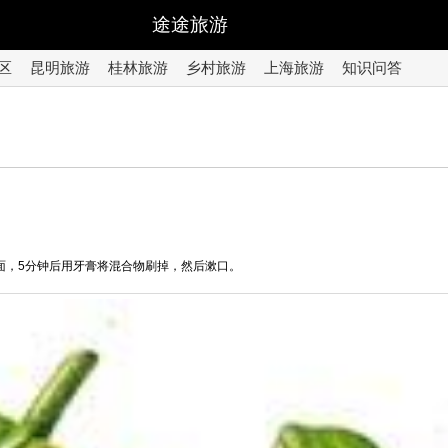
途途旅游
区
昆明旅游
桂林旅游
乡村旅游
上海旅游
知识问答
面，5分钟后用牙膏将混合物刷掉，然后漱口。