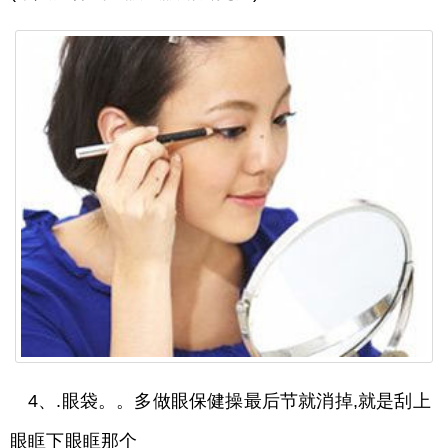
4、.眼袋。。多做眼保健操最后节就消掉,就是刮上
眼眶下眼眶那个