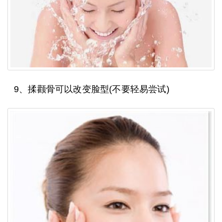
9、揉颧骨可以改变脸型(不要轻易尝试)