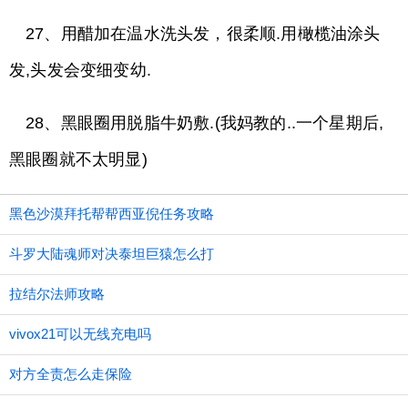
27、用醋加在温水洗头发，很柔顺.用橄榄油涂头
发,头发会变细变幼.
28、黑眼圈用脱脂牛奶敷.(我妈教的..一个星期后,
黑眼圈就不太明显)
黑色沙漠拜托帮帮西亚倪任务攻略
斗罗大陆魂师对决泰坦巨猿怎么打
拉结尔法师攻略
vivox21可以无线充电吗
对方全责怎么走保险