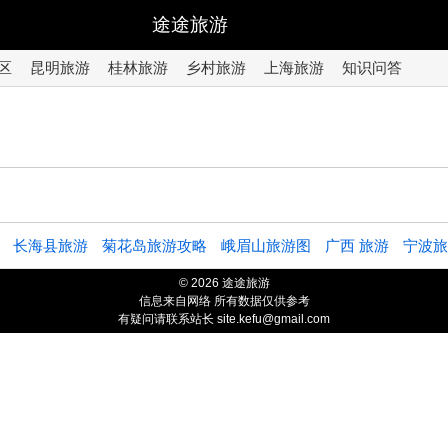
途途旅游
区
昆明旅游
桂林旅游
乡村旅游
上海旅游
知识问答
长海县旅游
菊花岛旅游攻略
峨眉山旅游图
广西 旅游
宁波旅
© 2026 途途旅游
信息来自网络 所有数据仅供参考
有疑问请联系站长 site.kefu@gmail.com