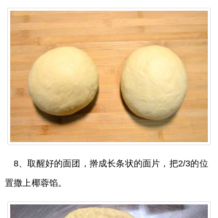
8、取醒好的面团，擀成长条状的面片，把2/3的位
置撒上椰蓉馅。