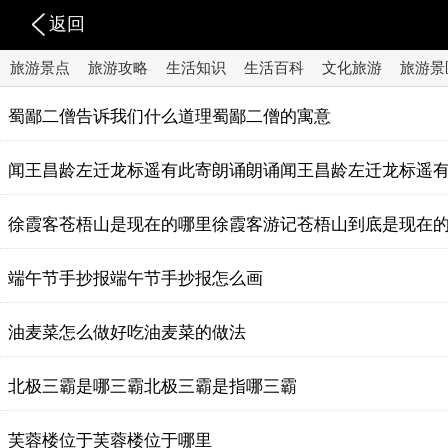
返回
旅游景点
旅游攻略
生活知识
生活百科
文化旅游
旅游景
蜀鄙二僧告诉我们什么道理蜀鄙二僧的寓意
闻王昌龄左迁龙标遥有此寄朗诵朗诵闻王昌龄左迁龙标遥
徐霞客苍梧山是现在的哪里徐霞客游记苍梧山到底是现在
端午节手抄报端午节手抄报怎么画
油麦菜怎么做好吃油麦菜的做法
北极三霸是哪三霸北极三霸是指哪三霸
芙蓉楼位于芙蓉楼位于哪里