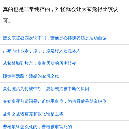
真的也是非常纯粹的，难怪就会让大家觉得比较认
可。
唐文宗征召四次说不吗，萧俛是心怀愧疚还是居功自傲
吕布为什么杀丁原，丁原是好人还是坏人
从紫禁城到故宫：皇帝居所的历史转变
憧憬与残酷：甄嬛的爱情之旅
夏朝统治为何被中断，夏朝统治被中断的原因
秦始皇死前遗诏是让谁继承皇位，为何最后是胡亥继位
益州之战诸葛亮和张飞谁是主将
曹植最终怎么死的，曹植被谁害死的