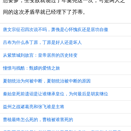
想要多，生变故就饶过了年羹尧这一次，可是两人之
间的这次矛盾早就已经埋下了芥蒂。
唐文宗征召四次说不吗，萧俛是心怀愧疚还是居功自傲
吕布为什么杀丁原，丁原是好人还是坏人
从紫禁城到故宫：皇帝居所的历史转变
憧憬与残酷：甄嬛的爱情之旅
夏朝统治为何被中断，夏朝统治被中断的原因
秦始皇死前遗诏是让谁继承皇位，为何最后是胡亥继位
益州之战诸葛亮和张飞谁是主将
曹植最终怎么死的，曹植被谁害死的