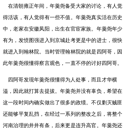
在清朝雍正年间，年羹尧备受大家的讨论，有人觉
得活该，有人觉得有一些不值。年羹尧真实活在历史
中，老家在安徽凤阳，出生在官宦家族。年羹尧年少
有为，发愤图强进入到京城赴考更是中的进士，很快
就进入到翰林院。当时管理翰林院的就是四阿哥，因
此年羹尧很懂得察言观色，一直不停的讨好四阿哥。
四阿哥发现年羹尧很懂得为人处事，而且才华横
溢，因此就打算去提拔。年羹尧并没有辜负，希望在
这一段时间内确实做出了很多的政绩。不仅剿灭贼匪
还能够平复乱挡，在经过一系列的整改之后，将整个
河南治理的井井有条，后来更是连升高官。年羹尧还