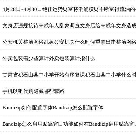
4月28日~4月30日绝佳运势财富将潮涌横财不断富得流油
文身店违规接待未成年人乱象调查文身店给未成年文身造
公安机关整治网络乱象公安机关什么时候重拳出击整治网
外卖包装需少些算计外卖包装算计指什么
甘肃省积石山县中小学开始有序复课积石山县中小学什么
手机以租代购隐藏哪些套路
Bandizip如何配置字体Bandizip怎么配置字体
Bandizip怎么启用贴靠窗口功能如何在Bandizip启用贴靠