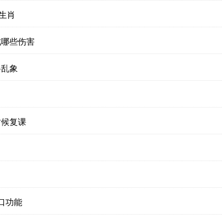
的生肖
成哪些伤害
络乱象
时候复课
窗口功能