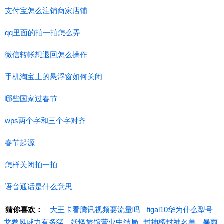
支付宝怎么注销商家店铺
qq里面的拍一拍怎么弄
微信转帐想退回怎么操作
手机淘宝上的悬浮窗如何关闭
哪些国家过春节
wps两个字和三个字对齐
春节起源
怎样关闭拍一拍
语音通话是什么意思
猜你喜欢：
大王卡看腾讯视频要流量吗
figal10华为什么型号
龙卷风威力有多猛
妖怪旅馆营业中结局
​封神榜封神名单
暴雨