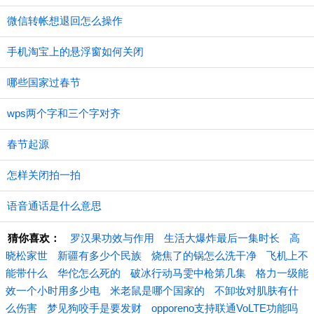
微信转帐想退回怎么操作
手机淘宝上的悬浮窗如何关闭
哪些国家过春节
wps两个字和三个字对齐
春节起源
怎样关闭拍一拍
语音通话是什么意思
猜你喜欢：
罗汉果功效与作用
生活大爆炸最后一集时长
高
晓松家世
新疆有多少个民族
烧焦了的锅怎么洗干净
飞机上不
能带什么
华佗怎么死的
破冰行动马雯中枪第几集
格力一级能
效一个小时用多少电
米老鼠是哪个国家的
不卸妆对肌肤有什
么伤害
梦见狗咬手是要发财
opporeno支持联通VoLTE功能吗