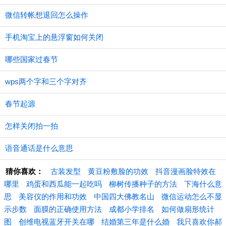
微信转帐想退回怎么操作
手机淘宝上的悬浮窗如何关闭
哪些国家过春节
wps两个字和三个字对齐
春节起源
怎样关闭拍一拍
语音通话是什么意思
猜你喜欢：
古装发型
黄豆粉敷脸的功效
抖音漫画脸特效在
哪里
鸡蛋和西瓜能一起吃吗
柳树传播种子的方法
下海什么意
思
美容仪的作用和功效
中国四大佛教名山
微信运动怎么不显
示步数
面膜的正确使用方法
成都小学排名
如何做扇形统计
图
创维电视蓝牙开关在哪
结婚第三年是什么婚
我只喜欢你郝