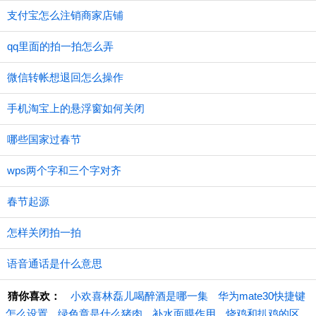
支付宝怎么注销商家店铺
qq里面的拍一拍怎么弄
微信转帐想退回怎么操作
手机淘宝上的悬浮窗如何关闭
哪些国家过春节
wps两个字和三个字对齐
春节起源
怎样关闭拍一拍
语音通话是什么意思
猜你喜欢：
小欢喜林磊儿喝醉酒是哪一集
华为mate30快捷键
怎么设置
绿色章是什么猪肉
补水面膜作用
烧鸡和扒鸡的区