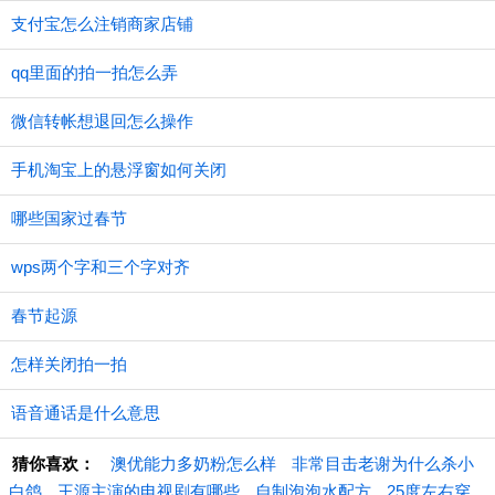
支付宝怎么注销商家店铺
qq里面的拍一拍怎么弄
微信转帐想退回怎么操作
手机淘宝上的悬浮窗如何关闭
哪些国家过春节
wps两个字和三个字对齐
春节起源
怎样关闭拍一拍
语音通话是什么意思
猜你喜欢：
澳优能力多奶粉怎么样
非常目击老谢为什么杀小
白鸽
王源主演的电视剧有哪些
自制泡泡水配方
25度左右穿