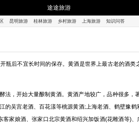
途途旅游
区
昆明旅游
桂林旅游
乡村旅游
上海旅游
知识问答
，开瓶后不宜长时间的保存。黄酒是世界上最古老的酒类
酵法，开始大量酿制黄酒。黄酒产地较广，品种很多，
江的吴宫老酒、百花漾等桃源黄酒;上海老酒、鹤壁豫鹤
东客家娘酒、张家口北宗黄酒和绍兴加饭酒(花雕酒等)