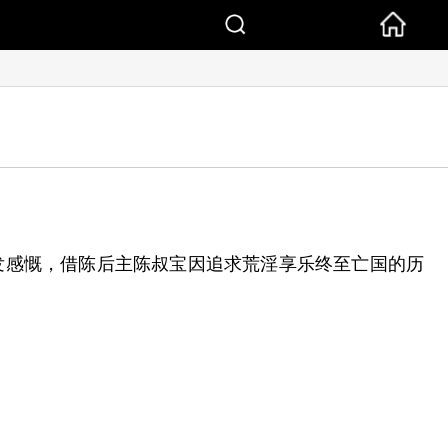
发感慨，借陈后主陈叔宝因追求荒淫享乐终至亡国的历
。