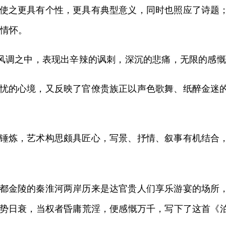
使之更具有个性，更具有典型意义，同时也照应了诗题；
的情怀。
风调之中，表现出辛辣的讽刺，深沉的悲痛，无限的感慨，
忧的心境，又反映了官僚贵族正以声色歌舞、纸醉金迷
锤炼，艺术构思颇具匠心，写景、抒情、叙事有机结合
都金陵的秦淮河两岸历来是达官贵人们享乐游宴的场所，
势日衰，当权者昏庸荒淫，便感慨万千，写下了这首《