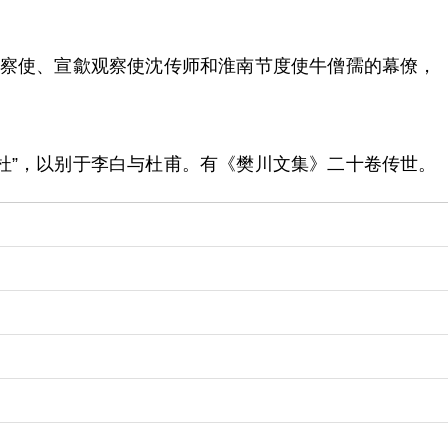
观察使、宣歙观察使沈传师和淮南节度使牛僧孺的幕僚，
杜”，以别于李白与杜甫。有《樊川文集》二十卷传世。