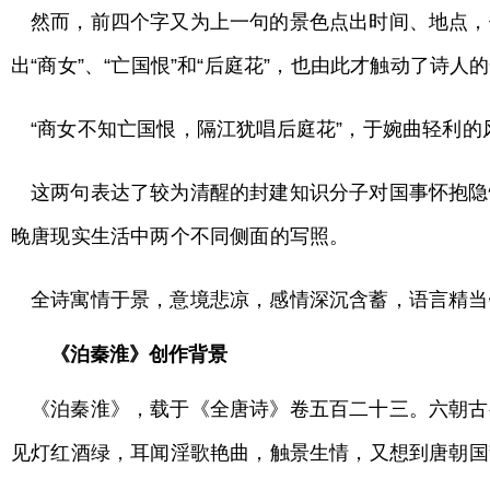
然而，前四个字又为上一句的景色点出时间、地点，
出“商女”、“亡国恨”和“后庭花”，也由此才触动了诗人
“商女不知亡国恨，隔江犹唱后庭花”，于婉曲轻利的
这两句表达了较为清醒的封建知识分子对国事怀抱隐
晚唐现实生活中两个不同侧面的写照。
全诗寓情于景，意境悲凉，感情深沉含蓄，语言精当
《泊秦淮》创作背景
《泊秦淮》，载于《全唐诗》卷五百二十三。六朝古
见灯红酒绿，耳闻淫歌艳曲，触景生情，又想到唐朝国