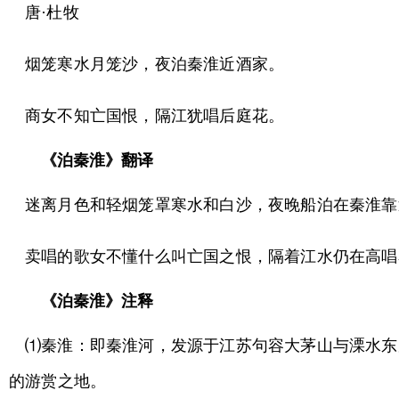
唐·杜牧
烟笼寒水月笼沙，夜泊秦淮近酒家。
商女不知亡国恨，隔江犹唱后庭花。
《泊秦淮》翻译
迷离月色和轻烟笼罩寒水和白沙，夜晚船泊在秦淮靠
卖唱的歌女不懂什么叫亡国之恨，隔着江水仍在高唱
《泊秦淮》注释
⑴秦淮：即秦淮河，发源于江苏句容大茅山与溧水东
的游赏之地。