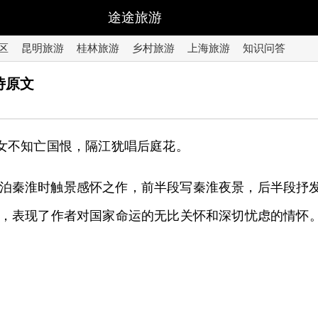
途途旅游
区
昆明旅游
桂林旅游
乡村旅游
上海旅游
知识问答
诗原文
商女不知亡国恨，隔江犹唱后庭花。
泊秦淮时触景感怀之作，前半段写秦淮夜景，后半段抒
，表现了作者对国家命运的无比关怀和深切忧虑的情怀