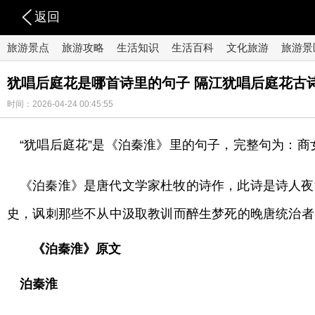
返回
旅游景点
旅游攻略
生活知识
生活百科
文化旅游
旅游景
犹唱后庭花是哪首诗里的句子 隔江犹唱后庭花古
时间：2026-04-24 00:45:55
“犹唱后庭花”是《泊秦淮》里的句子，完整句为：
《泊秦淮》是唐代文学家杜牧的诗作，此诗是诗人夜
史，讽刺那些不从中汲取教训而醉生梦死的晚唐统治者
《泊秦淮》原文
泊秦淮