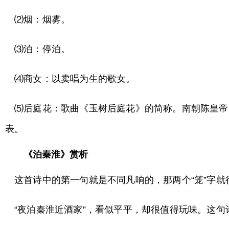
⑵烟：烟雾。
⑶泊：停泊。
⑷商女：以卖唱为生的歌女。
⑸后庭花：歌曲《玉树后庭花》的简称。南朝陈皇帝
表。
《泊秦淮》赏析
这首诗中的第一句就是不同凡响的，那两个“笼”字
“夜泊秦淮近酒家”，看似平平，却很值得玩味。这句