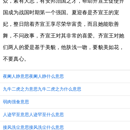
众，素有大志，有安邦治国之才，帮助齐宣王促使齐
国成为战国时期第一个强国。夏迎春是齐宣王的宠
妃，整日陪着齐宣王享尽荣华富贵，而且她能歌善
舞，不问政事，齐宣王对其非常的喜爱。齐宣王对她
们两人的爱是基于美貌，他肤浅一吻，要貌美如花，
不要真心。
夜阑人静意思夜阑人静什么意思
九牛二虎之力意思九牛二虎之力什么意思
弱肉强食意思
人迹罕至意思人迹罕至什么意思
接风洗尘意思接风洗尘什么意思